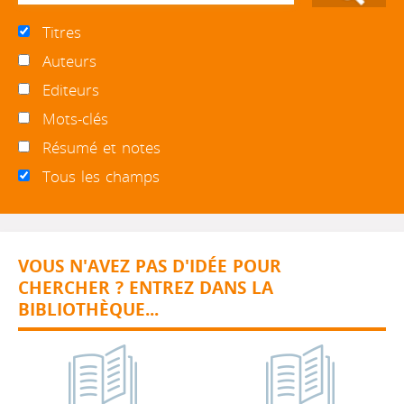
Titres
Auteurs
Editeurs
Mots-clés
Résumé et notes
Tous les champs
VOUS N'AVEZ PAS D'IDÉE POUR
CHERCHER ? ENTREZ DANS LA
BIBLIOTHÈQUE...